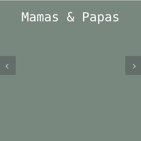
Skip
to
Mamas & Papas
content